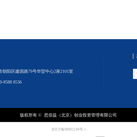
司
市朝阳区建国路79号华贸中心2座2101室
0-8588 8536
版权所有 © 
思佰益（北京）创业投资管理有限公司
京ICP备09002149号-1